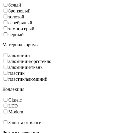
белый
бронзовый
золотой
серебряный
темно-серый
черный
Материал корпуса
алюминий
алюминий/оргстекло
алюминий/ткань
пластик
пластик/алюминий
Коллекция
Classic
LED
Modern
Защита от влаги
Режимы свечения