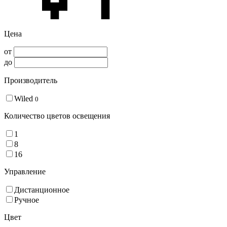
Цена
от
до
Производитель
Wiled
0
Количество цветов освещения
1
8
16
Управление
Дистанционное
Ручное
Цвет