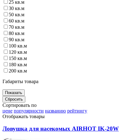
25 кв.м
30 кв.м
50 кв.м
60 кв.м
70 кв.м
80 кв.м
90 кв.м
100 кв.м
120 кв.м
150 кв.м
180 кв.м
200 кв.м
Габариты товара
Сортировать по
цене
популярности
названию
рейтингу
Отображать товары
Ловушка для насекомых AIRHOT IK-20W