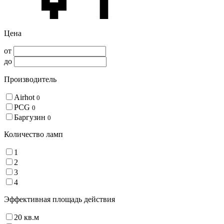
Цена
от
до
Производитель
Airhot
0
PCG
0
Баргузин
0
Количество ламп
1
2
3
4
Эффективная площадь действия
20 кв.м