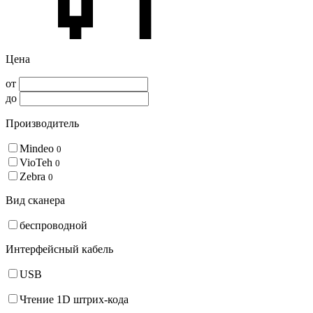
Цена
от
до
Производитель
Mindeo
0
VioTeh
0
Zebra
0
Вид сканера
беспроводной
Интерфейсный кабель
USB
Чтение 1D штрих-кода