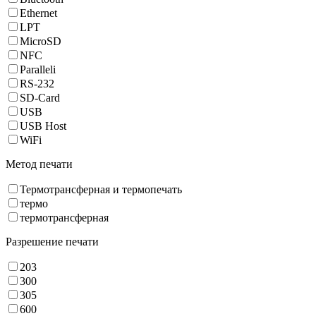
Ethernet
LPT
MicroSD
NFC
Paralleli
RS-232
SD-Card
USB
USB Host
WiFi
Метод печати
Термотрансферная и термопечать
термо
термотрансферная
Разрешение печати
203
300
305
600