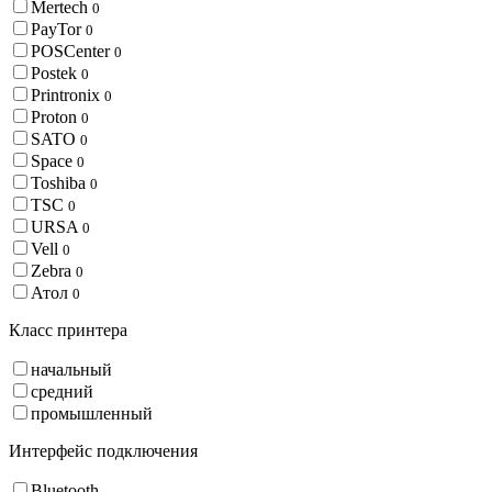
Mertech
0
PayTor
0
POSCenter
0
Postek
0
Printronix
0
Proton
0
SATO
0
Space
0
Toshiba
0
TSC
0
URSA
0
Vell
0
Zebra
0
Атол
0
Класс принтера
начальный
средний
промышленный
Интерфейс подключения
Bluetooth