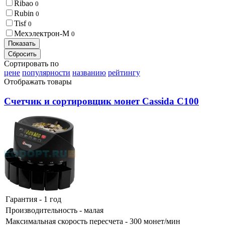
Ribao
0
Rubin
0
Tisf
0
Мехэлектрон-М
0
Сортировать по
цене
популярности
названию
рейтингу
Отображать товары
Счетчик и сортировщик монет Cassida С100
Гарантия - 1 год
Производительность - малая
Максимальная скорость пересчета - 300 монет/мин