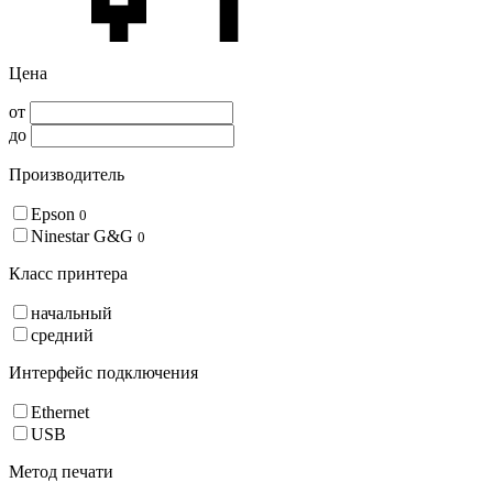
Цена
от
до
Производитель
Epson
0
Ninestar G&G
0
Класс принтера
начальный
средний
Интерфейс подключения
Ethernet
USB
Метод печати