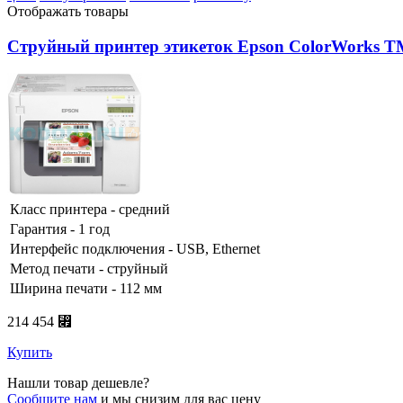
Отображать товары
Струйный принтер этикеток Epson ColorWorks 
Класс принтера - средний
Гарантия - 1 год
Интерфейс подключения - USB, Ethernet
Метод печати - струйный
Ширина печати - 112 мм
214 454 ⃏
Купить
Нашли товар дешевле?
Сообщите нам
и мы снизим для вас цену