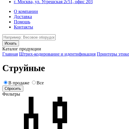
г. Москва, ул. Угрешская 2с51, офис 203
О компании
Доставка
Помощь
Контакты
Каталог продукции
Главная
Штрих-кодирование и идентификация
Принтеры этике
Струйные
В продаже
Все
Фильтры