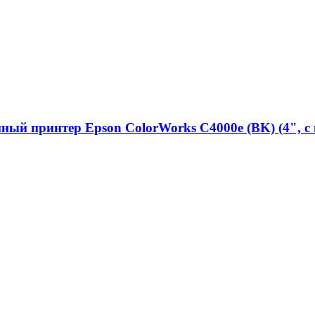
ый принтер Epson ColorWorks C4000e (BK) (4", с 