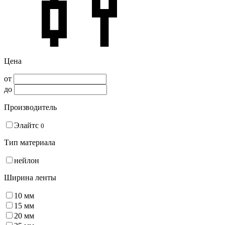
Цена
от
до
Производитель
Элайтс
0
Тип материала
нейлон
Ширина ленты
10 мм
15 мм
20 мм