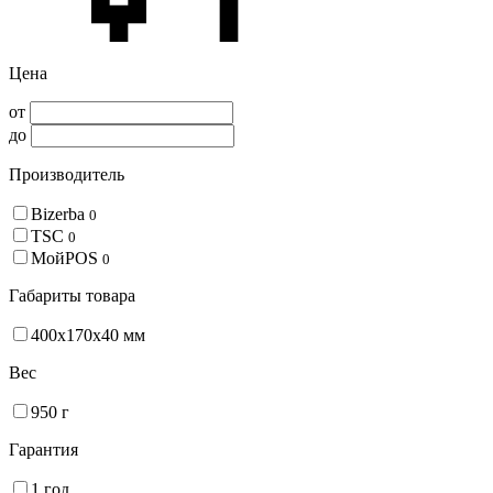
Цена
от
до
Производитель
Bizerba
0
TSC
0
МойPOS
0
Габариты товара
400x170x40 мм
Вес
950 г
Гарантия
1 год