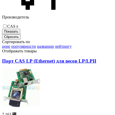
Производитель
CAS
0
Сортировать по
цене
популярности
названию
рейтингу
Отображать товары
Порт CAS LP (Ethernet) для весов LP/LPII
7 163 ⃏