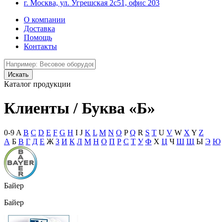
г. Москва, ул. Угрешская 2с51, офис 203
О компании
Доставка
Помощь
Контакты
Каталог продукции
Клиенты / Буква «Б»
0-9
A
B
C
D
E
F
G
H
I
J
K
L
M
N
O
P
Q
R
S
T
U
V
W
X
Y
Z
А
Б
В
Г
Д
Е
Ж
З
И
К
Л
М
Н
О
П
Р
С
Т
У
Ф
Х
Ц
Ч
Ш
Щ
Ы
Э
Ю
Байер
Байер