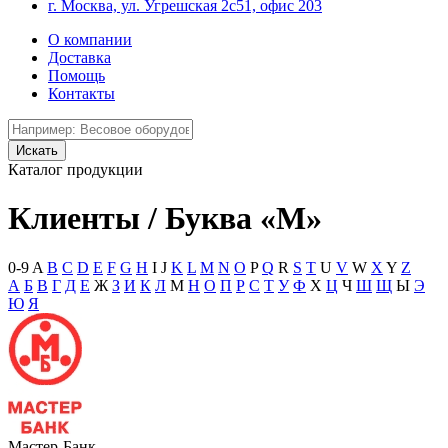
г. Москва, ул. Угрешская 2с51, офис 203
О компании
Доставка
Помощь
Контакты
Каталог продукции
Клиенты / Буква «М»
0-9
A
B
C
D
E
F
G
H
I
J
K
L
M
N
O
P
Q
R
S
T
U
V
W
X
Y
Z
А
Б
В
Г
Д
Е
Ж
З
И
К
Л
М
Н
О
П
Р
С
Т
У
Ф
Х
Ц
Ч
Ш
Щ
Ы
Э
Ю
Я
Мастер-Банк