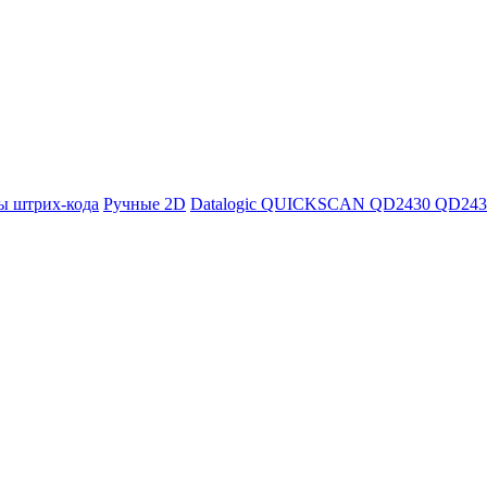
ы штрих-кода
Ручные 2D
Datalogic QUICKSCAN QD2430 QD243