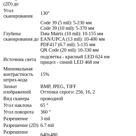
(2D) до
Угол
130°
сканирования
Code 39 (5 mil): 5-230 мм
Code 39 (10 mil): 5-370 мм
Глубина
Data Matrix (10 mil): 10-155 мм
сканирования до
EAN/UPCA (13 mil): 10-400 мм
PDF417 (6.7 mil): 5-135 мм
QR Code (20 mil): 10-330 мм
подсветка - красный LED 624 нм
Источник света
прицел - синий LED 468 нм
Минимальная
контрастность
15%
штрих-кода
Захват
BMP, JPEG, TIFF
изображений
Оттенки серого: 256, 16, 2
Вид сканера
проводной
Угол наклона
65 °
Угол поворота
360 °
Разрешение
3 mil
Разрешение (2D)
6.7 mil
Разрешение
640x480