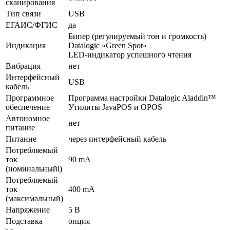
сканирования
Тип связи
USB
ЕГАИС/ФГИС
да
Бипер (регулируемый тон и громкость)
Индикация
Datalogic «Green Spot»
LED-индикатор успешного чтения
Вибрация
нет
Интерфейсный
USB
кабель
Программное
Программа настройки Datalogic Aladdin™
обеспечение
Утилиты JavaPOS и OPOS
Автономное
нет
питание
Питание
через интерфейсный кабель
Потребляемый
ток
90 mA
(номинальныйl)
Потребляемый
ток
400 mA
(максимальный)
Напряжение
5 В
Подставка
опция