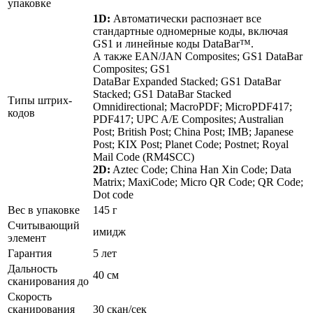
упаковке
1D:
Автоматически распознает все
стандартные одномерные коды, включая
GS1 и линейные коды DataBar™.
А также EAN/JAN Composites; GS1 DataBar
Composites; GS1
DataBar Expanded Stacked; GS1 DataBar
Stacked; GS1 DataBar Stacked
Типы штрих-
Omnidirectional; MacroPDF; MicroPDF417;
кодов
PDF417; UPC A/E Composites; Australian
Post; British Post; China Post; IMB; Japanese
Post; KIX Post; Planet Code; Postnet; Royal
Mail Code (RM4SCC)
2D:
Aztec Code; China Han Xin Code; Data
Matrix; MaxiCode; Micro QR Code; QR Code;
Dot code
Вес в упаковке
145 г
Считывающий
имидж
элемент
Гарантия
5 лет
Дальность
40 см
сканирования до
Скорость
сканирования
30 скан/сек