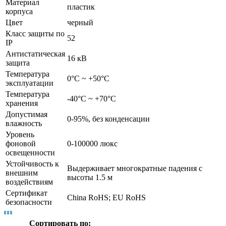
Материал
пластик
корпуса
Цвет
черный
Класс защиты по
52
IP
Антистатическая
16 кВ
защита
Температура
0°C ~ +50°C
эксплуатации
Температура
-40°C ~ +70°C
хранения
Допустимая
0-95%, без конденсации
влажность
Уровень
фоновой
0-100000 люкс
освещенности
Устойчивость к
Выдерживает многократные падения с
внешним
высоты 1.5 м
воздействиям
Сертификат
China RoHS; EU RoHS
безопасности
Сортировать по: