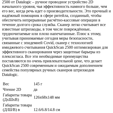
2500 от Datalogic – ручное проводное устройство 2D
начального уровня, чья эффективность намного больше, чем
его вес, когда речь идет о производительности. Это прочный и
надёжный помощник в сфере ритейла, созданный, чтобы
обеспечить непрерывные расчётно-кассовые операции в
течение долгого срока службы. Сканер легко считывает все
известные штрихкоды, в том числе повреждённые,
трудночитаемые или плохо напечатанные. Плюс к этому,
учитывая принимаемые сегодня меры безопасности,
связанные с эпидемией Covid, сканер с технологией
имиджевого считывания QuickScan 2500 оптимизирован для
эффективного сканирования через защитные барьеры из
плексигласа. Все эти необходимые преимущества
поставляются по очень привлекательной цене, что делает
QuickScan 2500 современным и ожидаемым дополнением
семейства популярных ручных сканеров штрихкодов
Datalogic.
Вес
145 г
Чтение 2D
да
Габариты товара
126x68x148 мм
(ДxШxВ)
Габариты товара
(Д/Ш/В) в
12.6/6.8/14.8 см