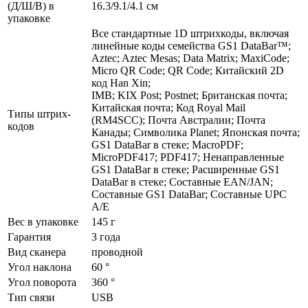
(Д/Ш/В) в
16.3/9.1/4.1 см
упаковке
Все стандартные 1D штрихкоды, включая
линейные коды семейства GS1 DataBar™;
Aztec; Aztec Mesas; Data Matrix; MaxiCode;
Micro QR Code; QR Code; Китайский 2D
код Han Xin;
IMB; KIX Post; Postnet; Британская почта;
Китайская почта; Код Royal Mail
Типы штрих-
(RM4SCC); Почта Австралии; Почта
кодов
Канады; Символика Planet; Японская почта;
GS1 DataBar в стеке; MacroPDF;
MicroPDF417; PDF417; Ненаправленные
GS1 DataBar в стеке; Расширенные GS1
DataBar в стеке; Составные EAN/JAN;
Составные GS1 DataBar; Составные UPC
A/E
Вес в упаковке
145 г
Гарантия
3 года
Вид сканера
проводной
Угол наклона
60 °
Угол поворота
360 °
Тип связи
USB