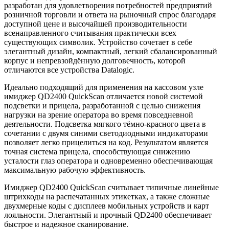
разработан для удовлетворения потребностей предприятий
розничной торговли и ответа на рыночный спрос благодаря
доступной цене и высочайшей производительности
всенаправленного считывания практически всех
существующих символик. Устройство сочетает в себе
элегантный дизайн, компактный, легкий сбалансированный
корпус и непревзойдённую долговечность, которой
отличаются все устройства Datalogic.
Идеально подходящий для применения на кассовом узле
имиджер QD2400 QuickScan отличается новой системой
подсветки и прицела, разработанной с целью снижения
нагрузки на зрение оператора во время повседневной
деятельности. Подсветка мягкого тёмно-красного цвета в
сочетании с двумя синими светодиодными индикаторами
позволяет легко прицелиться на код. Результатом является
точная система прицела, способствующая снижению
усталости глаз оператора и одновременно обеспечивающая
максимальную рабочую эффективность.
Имиджер QD2400 QuickScan считывает типичные линейные
штрихкоды на распечатанных этикетках, а также сложные
двухмерные коды с дисплеев мобильных устройств и карт
лояльности. Элегантный и прочный QD2400 обеспечивает
быстрое и надежное сканирование.