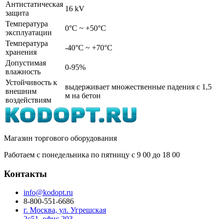
Антистатическая
16 kV
защита
Температура
0°C ~ +50°C
эксплуатации
Температура
-40°C ~ +70°C
хранения
Допустимая
0-95%
влажность
Устойчивость к
выдерживает множественные падения с 1,5
внешним
м на бетон
воздействиям
Магазин торгового оборудования
Работаем с понедельника по пятницу с 9
00
до 18
00
Контакты
info@kodopt.ru
8-800-551-6686
г. Москва, ул. Угрешская
2с51, офис 203